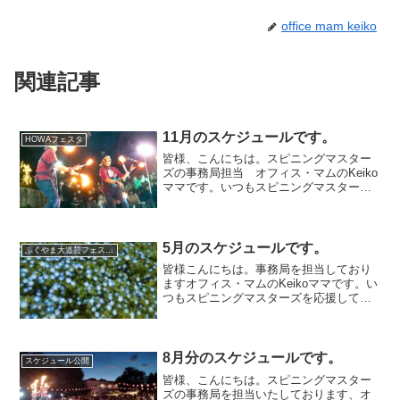
office mam keiko
関連記事
11月のスケジュールです。
HOWAフェスタ
皆様、こんにちは。スピニングマスター
ズの事務局担当 オフィス・マムのKeiko
ママです。いつもスピニングマスターズ
を応援していただき、ありがとうござい
ます。このところ朝、晩などは一気に寒
くなってきましたね。10月の初めまで今
年はいつまでも暑...
5月のスケジュールです。
ふくやま大道芸フェスティバル」
皆様こんにちは。事務局を担当しており
ますオフィス・マムのKeikoママです。い
つもスピニングマスターズを応援してい
ただき、ありがとうございます。今年も
いよいよGWですね。早いですね～。2
月、3月は季節現場があるので日々忙し
く、毎年このGWま...
8月分のスケジュールです。
スケジュール公開
皆様、こんにちは。スピニングマスター
ズの事務局を担当いたしております、オ