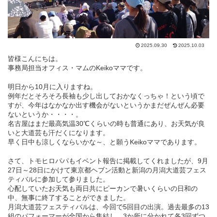
2025.09.30
2025.10.03
皆様こんにちは。
事務局担当オフィス・マムのKeikoママです。
明日から10月に入りますね。
例年だとそろそろ長袖も少し出しておかなくっちゃ！という頃で
すが、今年はなかなか出す機会がないというかまだぜんぜん必要
ないというか・・・・。
名古屋はまだ最高気温30℃くらいの時も普通にあり、お天気が良
いと大道芸も汗だくになります。
早く日中も涼しくならいかな～、と願うKeikoママであります。
さて、トモヒロパパもイベント報告に掲載してくれましたが、9月
27日～28日にかけて東京都ヘブン活動と新潟の月潟大道芸フェス
ティバルに参加して参りました。
心配していたお天気も両日共にピーカンで暑いくらいの日和の
中、無事に終了することができました。
月潟大道芸フェスティバルは、今回で5回目の出演。過去最多の13
組のパフォーマーが全国から集結し、3か所に分かれて各3回ずつ