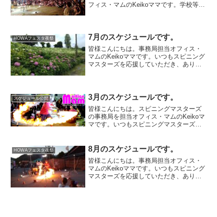
フィス・マムのKeikoママです。学校等は
夏休みに入り、今年も暑い暑い熱い！夏
本番がやってきました。7月は夕方～夜の
イベント現場が多く、日中に大道芸とい
うことが少なかっ...
7月のスケジュールです。
HOWAフェスタ夜祭
皆様こんにちは。事務局担当オフィス・
マムのKeikoママです。いつもスピニング
マスターズを応援していただき、ありが
とうございます。あれよあれよという間
に梅雨の季節になり、梅雨が終われば1年
を通して最も大道芸にとって過酷な”夏”が
やってきます...
3月のスケジュールです。
スケジュール公開
皆様こんにちは。スピニングマスターズ
の事務局を担当オフィス・マムのKeikoマ
マです。いつもスピニングマスターズを
応援していただき、ありがとうございま
す。先々週くらいまではまだまだとても
寒い日が多かったのに、急に暖かくなっ
8月のスケジュールです。
HOWAフェスタ夜祭
てきましたね。今日...
皆様こんにちは。事務局担当オフィス・
マムのKeikoママです。いつもスピニング
マスターズを応援していただき、ありが
とうございます。暑い日が続いていま
す。お身体ご自愛下さい。8月のスケジュ
ール（熊本県の地震を受け、イベントが
直前に中止になって...