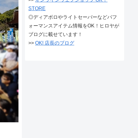
STORE
◎ディアボロやライトセーバーなどパフ
ォーマンスアイテム情報をOK！ヒロヤが
ブログに載せています！
>>
OK! 店長のブログ