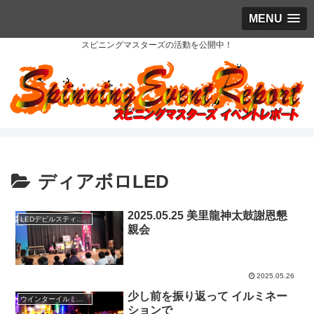
MENU
スピニングマスターズの活動を公開中！
ディアボロLED
2025.05.25 美里龍神太鼓謝恩懇
LEDデビルスティック
親会
2025.05.26
少し前を振り返って イルミネー
ウインターイルミネーション
ションで