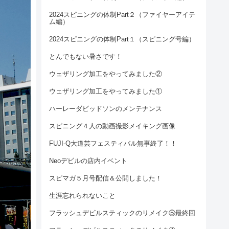
2024スピニングの体制Part２（ファイヤーアイテ
ム編）
2024スピニングの体制Part１（スピニング号編）
とんでもない暑さです！
ウェザリング加工をやってみました②
ウェザリング加工をやってみました①
ハーレーダビッドソンのメンテナンス
スピニング４人の動画撮影メイキング画像
FUJI-Q大道芸フェスティバル無事終了！！
Neoデビルの店内イベント
スピマガ５月号配信＆公開しました！
生涯忘れられないこと
フラッシュデビルスティックのリメイク⑤最終回