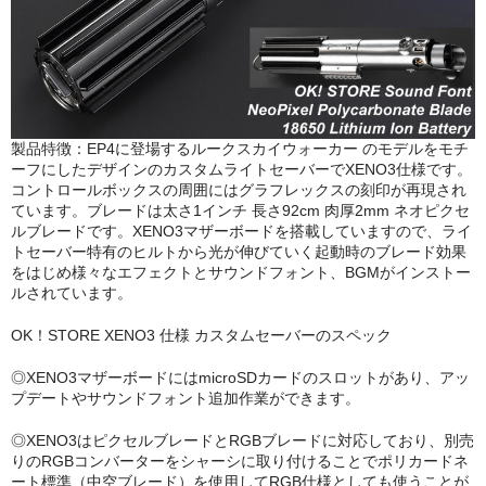
製品特徴：EP4に登場するルークスカイウォーカー のモデルをモチ
ーフにしたデザインのカスタムライトセーバーでXENO3仕様です。
コントロールボックスの周囲にはグラフレックスの刻印が再現され
ています。ブレードは太さ1インチ 長さ92cm 肉厚2mm ネオピクセ
ルブレードです。XENO3マザーボードを搭載していますので、ライ
トセーバー特有のヒルトから光が伸びていく起動時のブレード効果
をはじめ様々なエフェクトとサウンドフォント、BGMがインストー
ルされています。
OK！STORE XENO3 仕様 カスタムセーバーのスペック
◎XENO3マザーボードにはmicroSDカードのスロットがあり、アッ
プデートやサウンドフォント追加作業ができます。
◎XENO3はピクセルブレードとRGBブレードに対応しており、別売
りのRGBコンバーターをシャーシに取り付けることでポリカードネ
ート標準（中空ブレード）を使用してRGB仕様としても使うことが