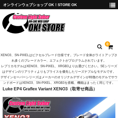
オンラインウェブショップ OK！STORE OK
0
XENO3、SN-PIXELはピクセルブレード仕様です。ブレード全体がライトアップさ
XENO3モデル
れ多くのブレードカラー、エフェクトがプログラムされています。
レプリカモデルはXENO3、SN-PIXEL、XRGB3よりお選びください。SEシリーズ
XRGB3モデル
はデザインのリアリティよりもプライスを優先したリーズナブルなモデルです。
デザインセーバーシリーズはメーカーのオリジナルデザインが特徴のモデルでサウ
SN-PIXELモデル
ンドボードはXENO3、SN-PIXEL、XRGB3を搭載、機能はまったく同じです。
Luke EP4 Graflex Variant XENO3（取寄せ商品）
SEシリーズ
デザインセーバーモデル
国内在庫商品