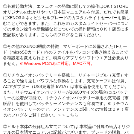
◎各種起動方法、エフェクトの発動に関しての操作はOK！STORE
オリジナルのわかりやすい日本語マニュアルを付属。だれでも簡単
にXENO3＆ネオピクセルブレードのカスタムライトセーバーを楽し
むことができます。また、これらのカスタムライトセーバーについ
てのボタン操作や新機能などについての操作情報はＯＫ！店長に多
数記載があります。こちらのブログをご覧ください。
◎その他のXENO3機能の特徴：マザーボードに装備されたTFカー
ド（microSDカード）内のファイルをパソコンで書き換えることで
各種設定を変えられます。特殊なアプリやソフトウエアは必要あり
ません。
※Windows PCのみに対応。MAC不可。
◎リチウムイオンバッテリーを搭載し、リチャージブル（充電）す
ることで繰り返しパワフルな作動をします。充電ケーブルは付属、
ACアダプター（USB充電器 5V1A）は市販品を使用してください。
また、リチウムイオンバッテリーが18650サイズの場合にはバッテ
リーの脱着が可能で、リチウムイオンバッテリー専用の充電器（市
販品）を使用してバッテリーメンテナンスも容易です。※リチウム
イオンバッテリーのケア、メンテナンスに関しての情報はＯＫ！店
長のブログをご覧ください。
＞＞こちら
◎ヒルト本体の分解組み立てについては 本製品に付属の当店オリジ
ナルの日本語マニュアルに記載がございます。ブレードの脱着、バ