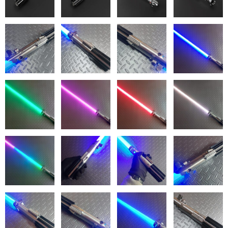
XENO3 動画
XRGB3 動画
XenoPixel 動画
SN-PIXEL V4 PRO 動画
SN-PIXEL V4 操作説明動画
SN-PIXEL V3 プロモーション動画
OK！STOREについて
ご利用ガイド
送料について
カスタムライトセーバーお問い合わせフォーム（カスタマイ
ズ・修理依頼・パーツ購入など）
バックオーダーシステム（予約システム・お取り寄せ）