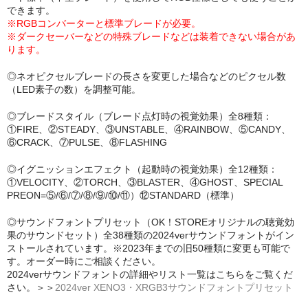
できます。
※RGBコンバーターと標準ブレードが必要。
※ダークセーバーなどの特殊ブレードなどは装着できない場合があ
ります。
◎ネオピクセルブレードの長さを変更した場合などのピクセル数
（LED素子の数）を調整可能。
◎ブレードスタイル（ブレード点灯時の視覚効果）全8種類：
①FIRE、②STEADY、③UNSTABLE、④RAINBOW、⑤CANDY、
⑥CRACK、⑦PULSE、⑧FLASHING
◎イグニッションエフェクト（起動時の視覚効果）全12種類：
①VELOCITY、②TORCH、③BLASTER、④GHOST、SPECIAL
PREON=⑤/⑥/⑦/⑧/⑨/⑩/⑪）⑫STANDARD（標準）
◎サウンドフォントプリセット（OK！STOREオリジナルの聴覚効
果のサウンドセット）全38種類の2024verサウンドフォントがイン
ストールされています。※2023年までの旧50種類に変更も可能で
す。オーダー時にご相談ください。
2024verサウンドフォントの詳細やリスト一覧はこちらをご覧くだ
さい。＞＞
2024ver XENO3・XRGB3サウンドフォントプリセット