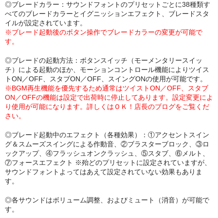
◎ブレードカラー：サウンドフォントのプリセットごとに38種類す
べてのブレードカラーとイグニッションエフェクト、ブレードスタ
イルが設定されています。
※ブレード起動後のボタン操作でブレードカラーの変更が可能で
す。
◎ブレードの起動方法：ボタンスイッチ（モーメンタリースイッ
チ）による起動のほか、モーションコントロール機能によりツイス
トON／OFF、スタブON／OFF、スイングONの使用が可能です。
※BGM再生機能を優先するため通常はツイストON／OFF、スタブ
ON／OFFの機能は設定で出荷時に停止してあります。設定変更によ
り使用が可能になります。詳しくはＯＫ！店長のブログをご覧くだ
さい。
◎ブレード起動中のエフェクト（各種効果）：①アクセントスイン
グ＆スムーズスイングによる作動音、②ブラスターブロック、③ロ
ックアップ、④フラッシュオンクラッシュ、⑤スタブ、⑥メルト、
⑦フォースエフェクト ※殆どのプリセットに設定されていますが、
サウンドフォントよってはあえて設定されていない効果もありま
す。
◎各サウンドはボリューム調整、およびミュート（消音）が可能で
す。