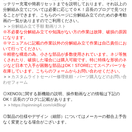
ッテリー充電や簡易リセットまでを説明しております。それ以上の
分解組み立てについては必要に応じてＯＫ！店長のブログで見つけ
ることができます。こちらのページに分解組み立てのための参考動
画の一覧がありますのでご利用ください。
＞＞
分解組み立て手順 動画リスト
※不必要な分解組み立てや知識がない方の作業は故障、破損の原因
になります。
※マニュアルに記載の作業以外の分解組み立て作業は自己責任にお
いて行ってください。
※精密な構造の為、小さな部品が多数使用されています。ネジ等無
くされたり、破損した場合には購入可能です。特に特殊な形状のネ
ジなど日本で入手が困難な部品はOK！STOREにてスペアパーツを
在庫しています。こちらのフォームからお問い合わせください。
＞＞
カスタムライトセーバー修理依頼・パーツ購入などのお問い合
わせフォーム
◎XENO3に関する新機能の説明、操作動画などの情報は下記の
OK！店長のブログに記載があります。
＞＞
https://spinning4.com/okBlog/
◎製品の仕様やデザイン（細部）についてはメーカーの都合上予告
なく変更となる場合がございます。