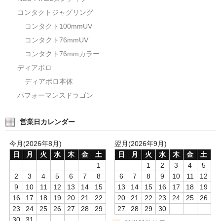
コンタクトジャグリング
コンタクト100mmUV
コンタクト76mmUV
コンタクト76mmカラー
ディアボロ
ディアボロ本体
パフォーマンスドラゴン
営業日カレンダー
今月(2026年8月)
翌月(2026年9月)
日
月
火
水
木
金
土
日
月
火
水
木
金
土
1
1
2
3
4
5
2
3
4
5
6
7
8
6
7
8
9
10
11
12
9
10
11
12
13
14
15
13
14
15
16
17
18
19
16
17
18
19
20
21
22
20
21
22
23
24
25
26
23
24
25
26
27
28
29
27
28
29
30
30
31