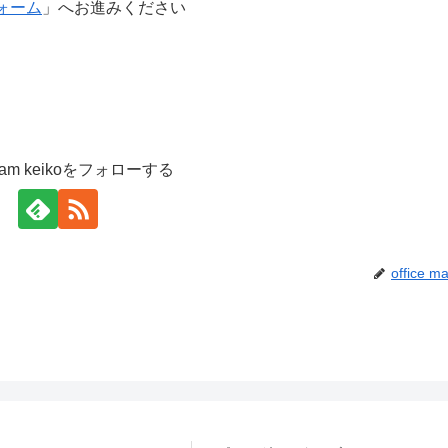
ォーム
」へお進みください
e mam keikoをフォローする
office m