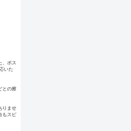
た、ポス
応いた
どとの擦
ありませ
合もスピ