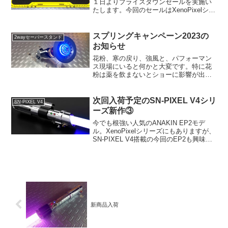
１日よりプライスダウンセールを実施い
たします。今回のセールはXenoPixelシリ
ーズとXENO3シリーズのモデルに限定し
ております。どちらも１つ１つのモデル
については在庫が豊富とは言えません
スプリングキャンペーン2023の
2wayセーバースタンド
が、カルケス...
お知らせ
花粉、寒の戻り、強風と、パフォーマン
ス現場にいると何かと大変です。特に花
粉は薬を飲まないとショーに影響が出て
しまうのでアレルギー薬や目薬が手放せ
ない状況のOK！店長です。やっと梅の季
節現場の超タイトなスケジュールからも
次回入荷予定のSN-PIXEL V4シリ
SN-PIXEL V4
解放され、次は桜の季節...
ーズ新作③
今でも根強い人気のANAKIN EP2モデ
ル。XenoPixelシリーズにもありますが、
SN-PIXEL V4搭載の今回のEP2も興味深
いところがあります。SN-PIXEL版では少
しサイズ感も違います。XenoPixel版はヒ
ルト全長が25...
新商品入荷