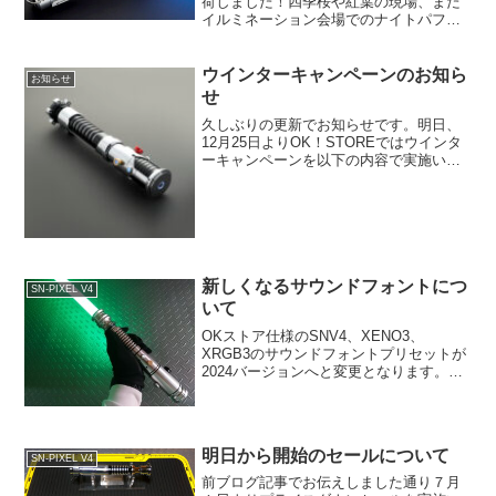
荷しました！四季桜や紅葉の現場、また
イルミネーション会場でのナイトパフォ
ーマンスの準備など多忙過ぎて倒れそう
です。（笑）忙しいですが、折角なので
手短にエズラ ドラマ版 XENO3の少し各
ウインターキャンペーンのお知ら
お知らせ
部の紹介をし...
せ
久しぶりの更新でお知らせです。明日、
12月25日よりOK！STOREではウインタ
ーキャンペーンを以下の内容で実施いた
します。◎キャンペーン期間 ： 2024年
12年25日 水曜日より2025年1月31日 金曜
日まで◎キャンペーン対象商品 ：...
新しくなるサウンドフォントにつ
SN-PIXEL V4
いて
OKストア仕様のSNV4、XENO3、
XRGB3のサウンドフォントプリセットが
2024バージョンへと変更となります。今
回のブログテーマは新しいサウンドフォ
ントプリセットの詳細についてのお知ら
せです。まず、知っておいて頂きたい注
意事項というか...
明日から開始のセールについて
SN-PIXEL V4
前ブログ記事でお伝えしました通り７月