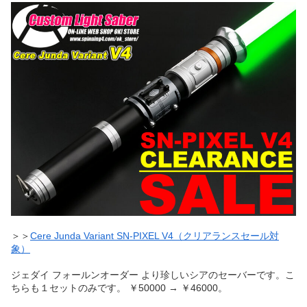
＞＞
Cere Junda Variant SN-PIXEL V4（クリアランスセール対
象）
ジェダイ フォールンオーダー より珍しいシアのセーバーです。こ
ちらも１セットのみです。 ￥50000 → ￥46000。