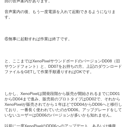
回の音声案内があります。
音声案内の後、もう一度電源を入れて起動できるようになりま
す。
⑥無事に起動すれば作業は終了です。
と、ここまではXenoPixelサウンドボードのバージョンDD08（旧
サウンドフォント）と、DD07をお持ちの方。上記のダウンロード
ファイルをGETして作業手順通りすればOKです。
しかし、XenoPixelは開発段階から販売が開始されるまでにDD01
からDD04まで進み、販売前のプロトタイプはDD02で、それから
XenoPixelが販売されてから１年ほどでDD04からDD06へと移行し
ており、一番長く使われていたのがDD06。アップグレードをして
いないユーザーはDD06のバージョンが多いかも知れません。
以前に一度XenoPixelのDD06へのアップデート、あるいは修復、