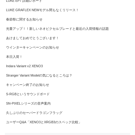
LUKE EP7 詳細レポート
LUKE GRAFLEX NEWモデル間もなくリリース！
春節祭に関するお知らせ
光量アップ！！新しいネオピクセルブレードと最近の入荷情報の話題
あけましておめでとうございます！
ウインターキャンペーンのお知らせ
本日入荷！
Indara Variant v2 XENO3
Stranger Variant Modelの気になるところは？
キャンペーン終了のお知らせ
S-RGBというサウンドボード
SN-PIXELシリーズの音声案内
久しぶりのセーバードラゴンフラッグ
ユーザーQ&A「XENO3とXRGB3のスペック比較」